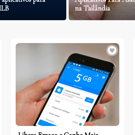
 MLB
na Tailândia