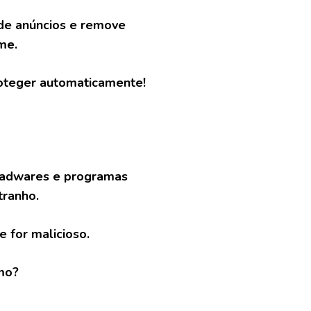
de anúncios e remove
me.
proteger automaticamente!
r adwares e programas
tranho.
ue for malicioso.
mo?