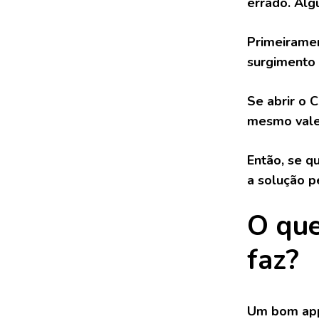
errado. Algu
Primeiramen
surgimento 
Se abrir o 
mesmo vale
Então, se q
a solução pe
O que
faz?
Um bom app 