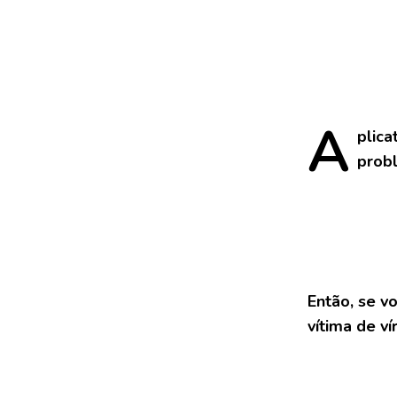
A
plica
probl
Então, se v
vítima de v