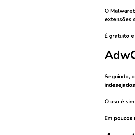
O Malwareby
extensões s
É gratuito 
AdwC
Seguindo, o
indesejados
O uso é simp
Em poucos m