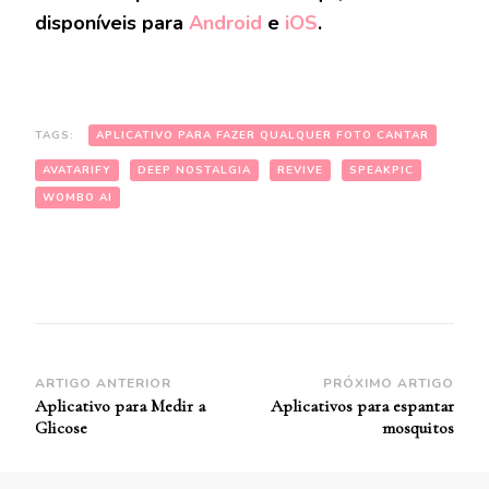
disponíveis para
Android
e
iOS
.
TAGS:
APLICATIVO PARA FAZER QUALQUER FOTO CANTAR
AVATARIFY
DEEP NOSTALGIA
REVIVE
SPEAKPIC
WOMBO AI
Navegação
ARTIGO ANTERIOR
PRÓXIMO ARTIGO
Aplicativo para Medir a
Aplicativos para espantar
de
Glicose
mosquitos
Post