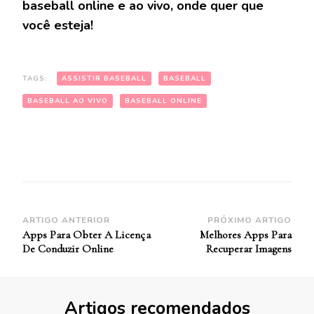
baseball online e ao vivo, onde quer que
você esteja!
TAGS:
ASSISTIR BASEBALL
BASEBALL
BASEBALL AO VIVO
BASEBALL ONLINE
Navegação
ARTIGO ANTERIOR
PRÓXIMO ARTIGO
Apps Para Obter A Licença
Melhores Apps Para
de
De Conduzir Online
Recuperar Imagens
Post
Artigos recomendados