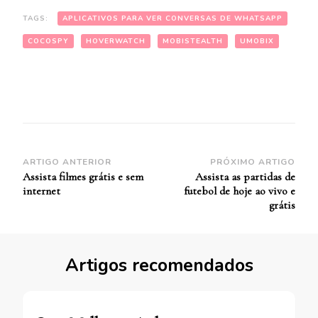
TAGS:
APLICATIVOS PARA VER CONVERSAS DE WHATSAPP
COCOSPY
HOVERWATCH
MOBISTEALTH
UMOBIX
Navegação
ARTIGO ANTERIOR
PRÓXIMO ARTIGO
Assista filmes grátis e sem
Assista as partidas de
de
internet
futebol de hoje ao vivo e
Post
grátis
Artigos recomendados