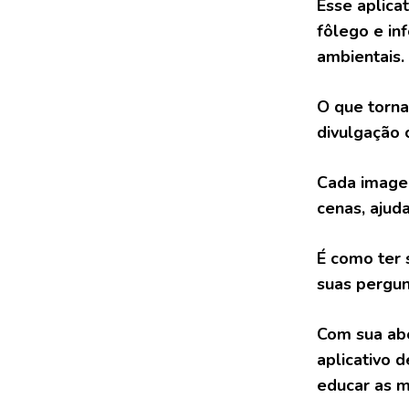
Esse aplica
fôlego e in
ambientais.
O que torna
divulgação c
Cada imagem
cenas, ajud
É como ter 
suas pergun
Com sua abo
aplicativo 
educar as m