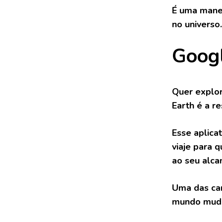
É uma mane
no universo.
Googl
Quer explor
Earth é a r
Esse aplica
viaje para 
ao seu alca
Uma das car
mundo mudo