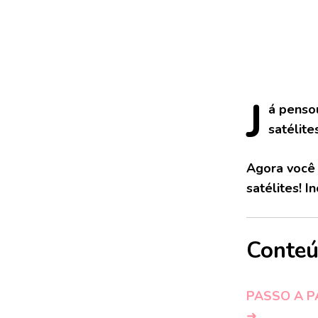
J
á
pensou
satélite
Agora você 
satélites! 
Conte
PASSO A P
➜