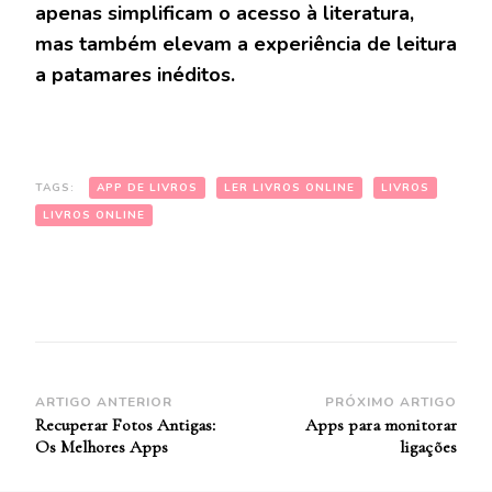
apenas simplificam o acesso à literatura,
mas também elevam a experiência de leitura
a patamares inéditos.
TAGS:
APP DE LIVROS
LER LIVROS ONLINE
LIVROS
LIVROS ONLINE
Navegação
ARTIGO ANTERIOR
PRÓXIMO ARTIGO
Recuperar Fotos Antigas:
Apps para monitorar
de
Os Melhores Apps
ligações
Post