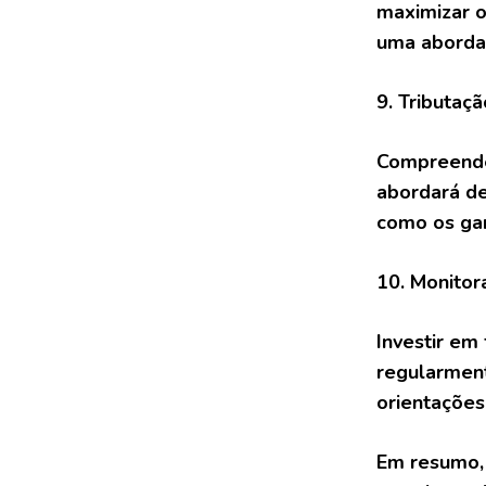
maximizar o
uma abordag
9. Tributaç
Compreender
abordará de
como os gan
10. Monitor
Investir em
regularment
orientações
Em resumo, 