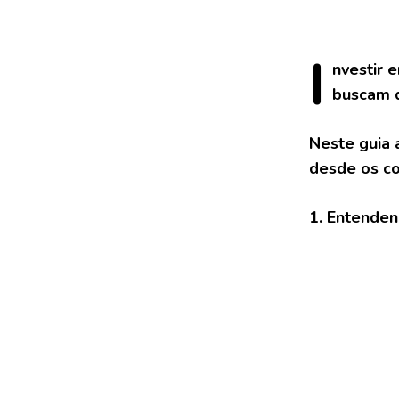
I
nvestir
em
buscam d
Neste guia 
desde os co
1. Entenden