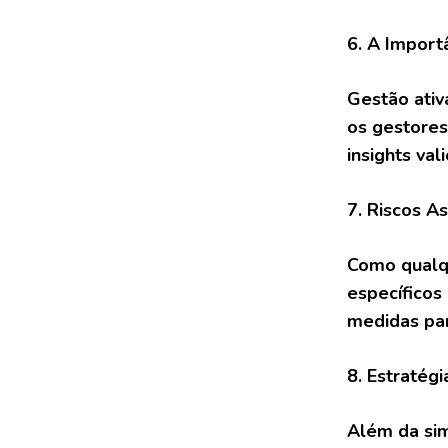
6. A Import
Gestão ativ
os gestores
insights val
7. Riscos A
Como qualqu
específicos 
medidas par
8. Estratég
Além da sim