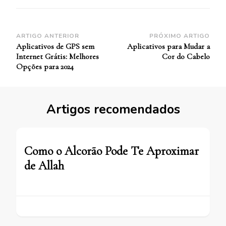
Navegação
ARTIGO ANTERIOR
PRÓXIMO ARTIGO
Aplicativos de GPS sem
Aplicativos para Mudar a
de
Internet Grátis: Melhores
Cor do Cabelo
Post
Opções para 2024
Artigos recomendados
Como o Alcorão Pode Te Aproximar
de Allah