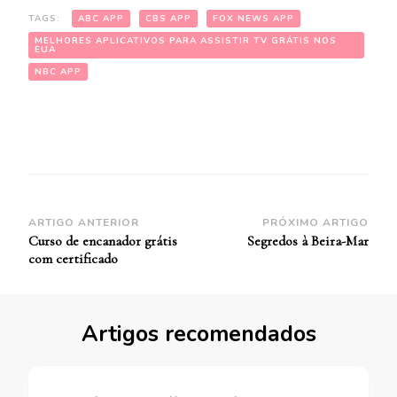
TAGS:
ABC APP
CBS APP
FOX NEWS APP
MELHORES APLICATIVOS PARA ASSISTIR TV GRÁTIS NOS
EUA
NBC APP
Navegação
ARTIGO ANTERIOR
PRÓXIMO ARTIGO
Curso de encanador grátis
Segredos à Beira-Mar
de
com certificado
Post
Artigos recomendados