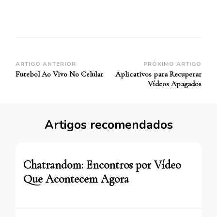
Navegação
ARTIGO ANTERIOR
PRÓXIMO ARTIGO
Futebol Ao Vivo No Celular
Aplicativos para Recuperar
de
Vídeos Apagados
Post
Artigos recomendados
Chatrandom: Encontros por Vídeo
Que Acontecem Agora