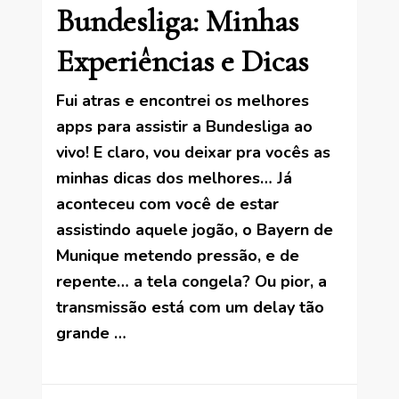
Bundesliga: Minhas
Experiências e Dicas
Fui atras e encontrei os melhores
apps para assistir a Bundesliga ao
vivo! E claro, vou deixar pra vocês as
minhas dicas dos melhores… Já
aconteceu com você de estar
assistindo aquele jogão, o Bayern de
Munique metendo pressão, e de
repente… a tela congela? Ou pior, a
transmissão está com um delay tão
grande …