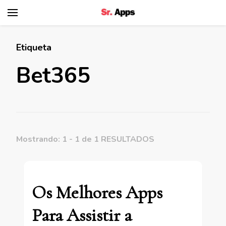
Senhor Apps
Etiqueta
Bet365
Mostrando: 1 - 1 de 1 RESULTADOS
Os Melhores Apps
Para Assistir a