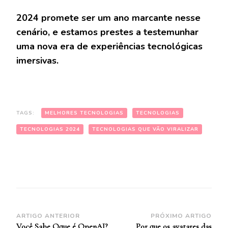
2024 promete ser um ano marcante nesse
cenário, e estamos prestes a testemunhar
uma nova era de experiências tecnológicas
imersivas.
TAGS:
MELHORES TECNOLOGIAS
TECNOLOGIAS
TECNOLOGIAS 2024
TECNOLOGIAS QUE VÃO VIRALIZAR
Navegação
ARTIGO ANTERIOR
PRÓXIMO ARTIGO
Você Sabe Oque é OpenAI?
Por que os avatares das