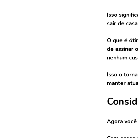
Isso signif
sair de casa
O que é óti
de assinar 
nenhum cust
Isso o torn
manter atua
Consid
Agora você 