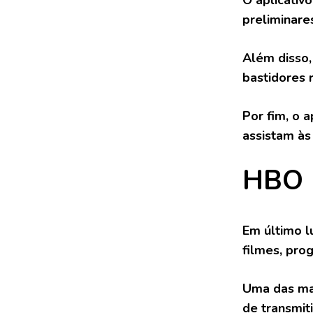
O aplicativ
preliminares
Além disso,
bastidores 
Por fim, o 
assistam às
HBO
Em último l
filmes, pro
Uma das ma
de transmit