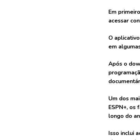
Em primeiro
acessar con
O aplicativ
em algumas 
Após o down
programação
documentár
Um dos maio
ESPN+, os f
longo do an
Isso inclui