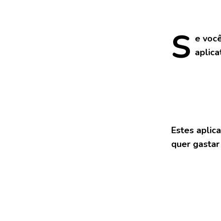
S
e
você
aplica
Estes aplic
quer gastar