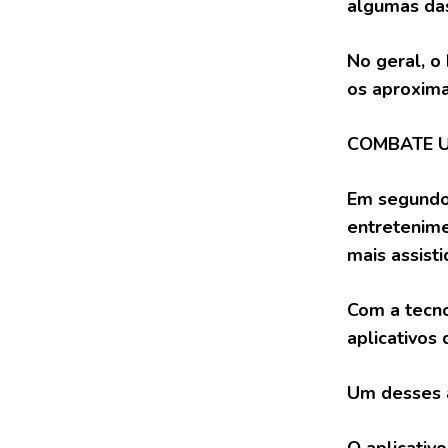
algumas da
No geral, o
os aproxima
COMBATE 
Em segundo
entretenim
mais assist
Com a tecno
aplicativos
Um desses ap