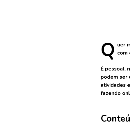
Q
uer
m
com 
É pessoal, 
podem ser q
atividades 
fazendo onl
Conte