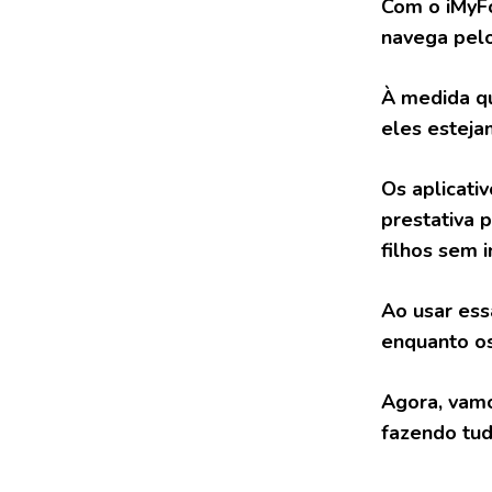
Com o iMyFo
navega pelo
À medida qu
eles esteja
Os aplicati
prestativa 
filhos sem 
Ao usar ess
enquanto os
Agora, vamo
fazendo tu