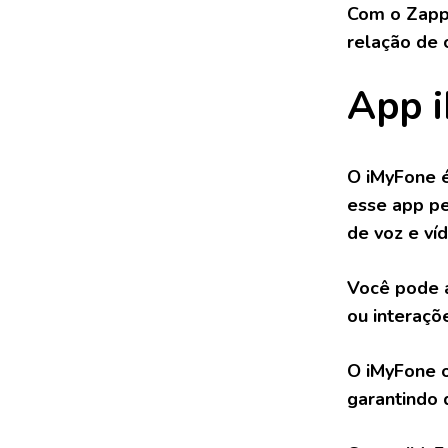
Com o Zapp
relação de 
App 
O iMyFone é
esse app p
de voz e ví
Você pode a
ou interaçõ
O iMyFone o
garantindo 