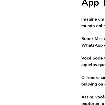
App 
Imagine um 
mundo onlin
Super fácil
WhatsApp do
Você pode 
aquelas que
O Tenorshar
bullying ou
Assim, você
exploram o